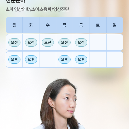
전문분야
소아영상의학
/
소아초음파
/
영상진단
월
화
수
목
금
토
일
오전
오전
오전
오전
오전
오후
오후
오후
오후